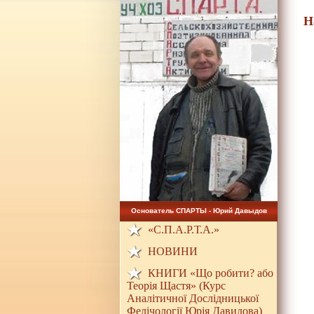
Н
Основатель СПАРТЫ - Юрий Давыдов
«С.П.А.Р.Т.А.»
НОВИНИ
КНИГИ «Що робити? або
Теорія Щастя» (Курс
Аналітичної Дослідницької
Фелічології Юрія Давидова)