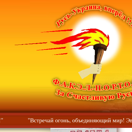
сь!"
"Встречай огонь, объединяющий мир! Э