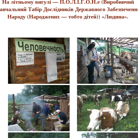
На літньому вигулі — П.О.Л.І.Г.О.Н.е (Виробничий
авчальний Табір Дослідників Державного Забезпеченн
Народу (Народжених — тобто дітей)) «Людина».