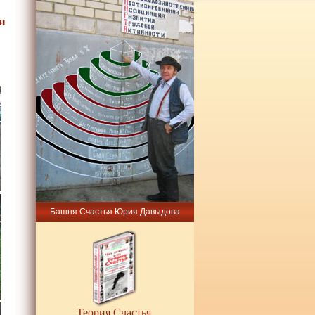
я
Башня Счастья Юрия Давыдова
Теория Счастья.