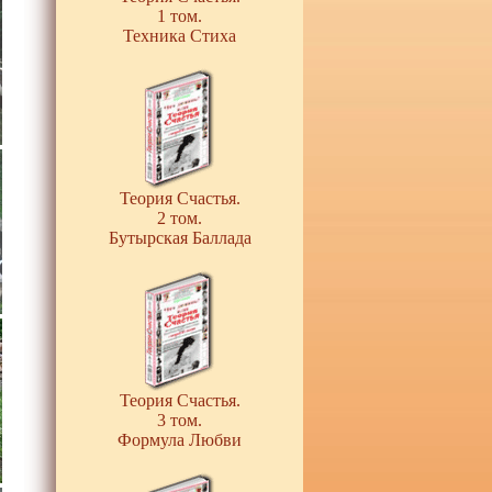
1 том.
Техника Стиха
Теория Счастья.
2 том.
Бутырская Баллада
Теория Счастья.
3 том.
Формула Любви