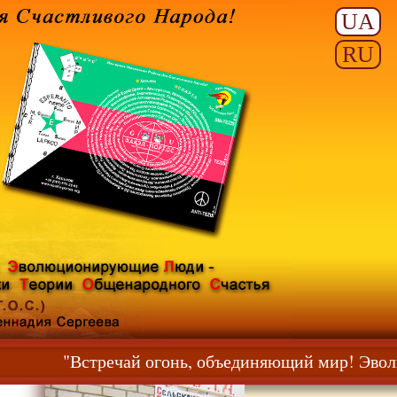
UA
RU
!"
"Встречай огонь, объединяющий мир! Эвол