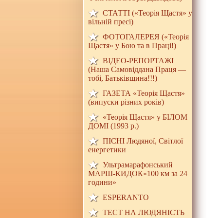
СТАТТІ («Теорія Щастя» у
вільній пресі)
ФОТОГАЛЕРЕЯ («Теорія
Щастя» у Бою та в Праці!)
ВІДЕО-РЕПОРТАЖІ
(Наша Самовіддана Праця —
тобі, Батьківщина!!!)
ГАЗЕТА «Теорія Щастя»
(випуски різних років)
«Теорія Щастя» у БІЛОМ
ДОМI (1993 р.)
ПІСНІ Людяної, Світлої
енергетики
Ультрамарафонський
МАРШ-КИДОК«100 км за 24
години»
ESPERANTO
ТЕСТ НА ЛЮДЯНIСТЬ