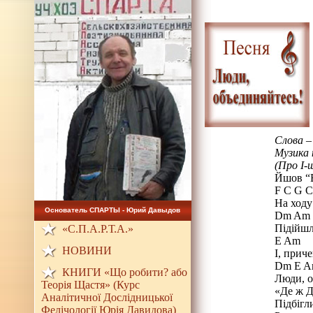
Слова –
Музика 
(Про I-
Йшов “Б
F C G C
На ходу
Основатель СПАРТЫ - Юрий Давыдов
Dm Am
Підійшл
«С.П.А.Р.Т.А.»
E Am
НОВИНИ
І, прич
Dm E 
КНИГИ «Що робити? або
Люди, о
Теорія Щастя» (Курс
«Де ж Д
Аналітичної Дослідницької
Підбігли
Фелічології Юрія Давидова)