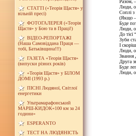
Разом, 
Люди, о
СТАТТІ («Теорія Щастя» у
Соплі з
вільній пресі)
(Якщо 
ФОТОГАЛЕРЕЯ («Теорія
Буде по
Щастя» у Бою та в Праці!)
Люди, о
До тієї
ВІДЕО-РЕПОРТАЖІ
Зуби ст
(Наша Самовіддана Праця —
І скоріш
тобі, Батьківщина!!!)
Люди, о
Звання 
ГАЗЕТА «Теорія Щастя»
Друга з
(випуски різних років)
Буде ле
Люди, о
«Теорія Щастя» у БІЛОМ
ДОМI (1993 р.)
ПІСНІ Людяної, Світлої
енергетики
Ультрамарафонський
МАРШ-КИДОК«100 км за 24
години»
ESPERANTO
ТЕСТ НА ЛЮДЯНIСТЬ