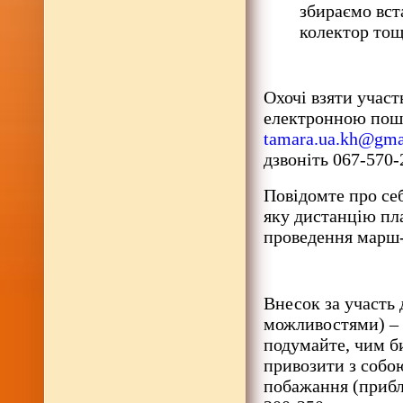
збираємо вс
колектор тощ
Охочі взяти учас
електронною по
tamara.ua.kh@gma
дзвоніть 067-570-
Повідомте про себе
яку дистанцію пл
проведення марш-к
Внесок за участь
можливостями) – 
подумайте, чим б
привозити з собо
побажання (прибл