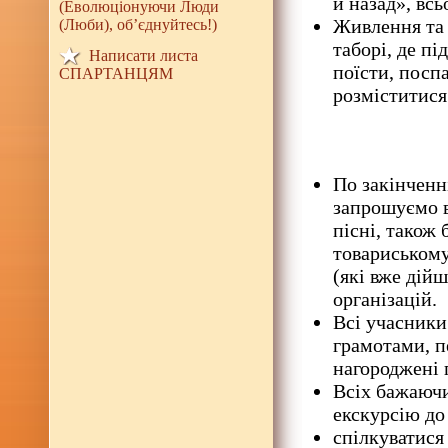
й назад», всьо
(Еволюціонуючи Люди
Живлення та 
(Люби), об’єднуйтесь!)
таборі, де п
Написати листа
поїсти, посп
СПАРТАНЦЯМ
розміститися
По закінченн
запрошуємо в
пісні, також
товариському
(які вже дій
організацій.
Всі учасники
грамотами, п
нагороджені 
Всіх бажаюч
екскурсію до 
спілкуватися