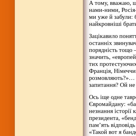
А тому, вважаю, 
нами-ними, Росія
ми уже й забули: 
найкровніші брат
Зацікавило понятт
останніх звинувач
порядність тощо —
значить, «европе
тих протестуючих
Франція, Німеччи
розмовляють?»… Га
запитання? Ой не в
Ось іще одне тавр
Євромайдану: «ба
незнання історії к
президента, «бенд
пам’ять відповідь
«Такой вот я бан