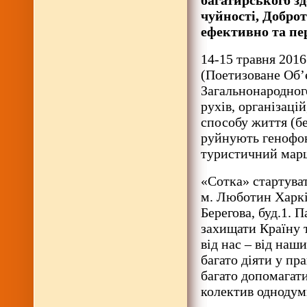
багатирського зд
чуйності, Доброт
ефективно та пе
14-15 травня 2016
(Поетизоване Об’
Загальнонародног
рухів, організаці
способу життя (бе
руйнують генофон
туристичний марш
«Сотка» стартуват
м. Люботин Харків
Берегова, буд.1. 
захищати Країну 
від нас – від наш
багато діяти у пр
багато допомагати
колектив однодум