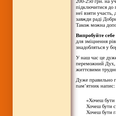
200-250 грн. на у
підключитися до п
неї взяти участь,
завжди раді Добр
Також можна допо
Випробуйте себе
для зміцнення рів
знадобляться у бо
У наш час це дуж
переможний Дух, 
життєвими трудн
Дуже правильно г
пам’ятник напис:
«Хочеш бути
Хочеш бути с
Хочеш бути г