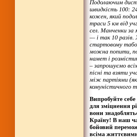
Подолаючим дист
швидкість 100: 2
кожен, який подо
траси 5 км від учг
сел. Манченки за 
— і так 10 разів.
стартовому табор
можна попити, по
намет і розмісти
– запрошуємо всіх
пісні та взяти у
між партіями (як
комуністичного т
Випробуйте себе 
для зміцнення рі
вони знадоблятьс
Країну! В наш ча
бойовий перемож
всіма життєвими