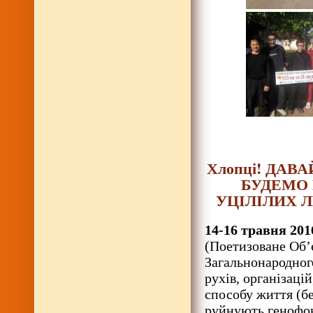
Хлопці! ДАВ
БУДЕМО 
УЦІЛІЛИХ 
14-16 травня 201
(Поетизоване Об’
Загальнонародног
рухів, організаці
способу життя (бе
руйнують генофон