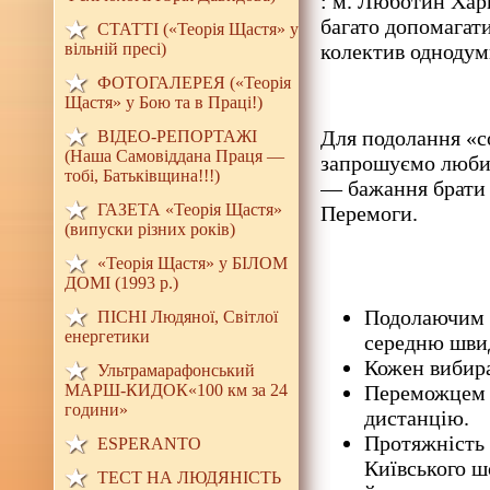
: м. Люботин Харкі
багато допомагати
СТАТТІ («Теорія Щастя» у
вільній пресі)
колектив однодум
ФОТОГАЛЕРЕЯ («Теорія
Щастя» у Бою та в Праці!)
Для подолання «с
ВІДЕО-РЕПОРТАЖІ
(Наша Самовіддана Праця —
запрошуємо любите
тобі, Батьківщина!!!)
— бажання брати 
ГАЗЕТА «Теорія Щастя»
Перемоги.
(випуски різних років)
«Теорія Щастя» у БІЛОМ
ДОМI (1993 р.)
Подолаючим 
ПІСНІ Людяної, Світлої
енергетики
середню швид
Кожен вибира
Ультрамарафонський
МАРШ-КИДОК«100 км за 24
Переможцем в
години»
дистанцію.
Протяжність т
ESPERANTO
Київського ш
ТЕСТ НА ЛЮДЯНIСТЬ