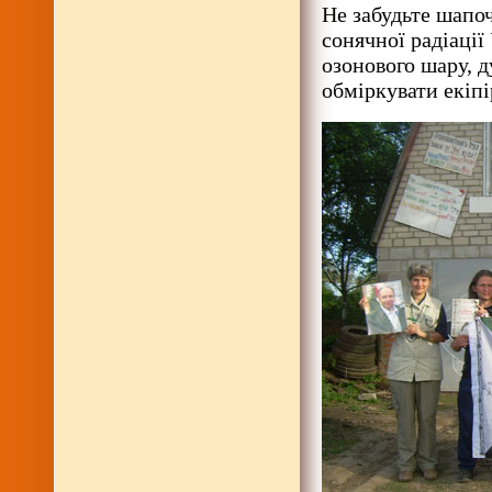
Не забудьте шапоч
сонячної радіації
озонового шару, д
обміркувати екіпі