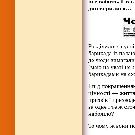
все вабить. І та
договорилися…
Розділилося суспі
барикада із пала
де люди вимагали
(маю на увазі не 
барикадами на сх
І під покращенням
цінності — життя
призвів і призвод
за одне і те ж ст
наболіло?
То чому ж вони по