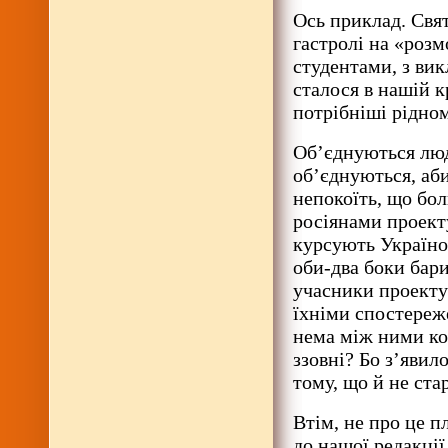
Ось приклад. Свя
гастролі на «розм
студентами, з вик
сталося в нашій кр
потрібніші рідном
Об’єднуються люд
об’єднуються, аби
непокоїть, що бол
росіянами проект
курсують Україною
оби-два боки бар
учасники проекту
їхніми спостереже
нема між ними ко
ззовні? Бо з’явил
тому, що й не ста
Втім, не про це п
до нашої редакці