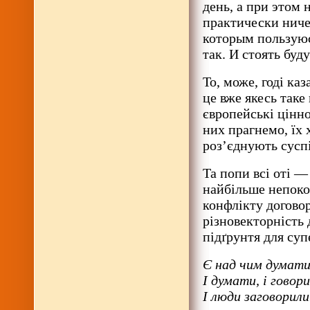
день, а при этом 
практически ничег
которым пользуюс
так. И стоять бу
То, може, годі ка
це вже якесь таке
європейські цінно
них прагнемо, їх
роз’єднують сусп
Та попи всі оті 
найбільше непоко
конфлікту догово
різновекторність 
підґрунтя для су
Є над чим думати
І думати, і говор
І люди заговорили