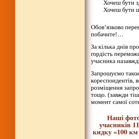
Хочеш бути з
Хочеш бути щ
Обов’язково перев
побачите!…
За кілька днів пр
гордість перемож
учасника назавжд
Запрошуємо також
кореспондентів, в
розміщення запро
тощо. (завжди тіш
момент самої сот
Наші фото
учасників 1
кидку «100 км 