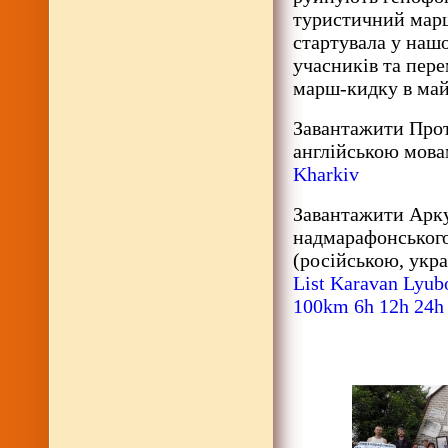
туристичний марш
стартувала у нашо
учасників та пере
марш-кидку в ма
Завантажити Прот
англійською мова
Kharkiv
Завантажити Арку
надмарафонського
(російською, укр
List Karavan Lyub
100km 6h 12h 24h