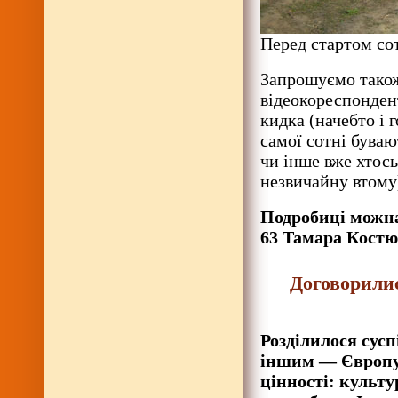
Перед стартом сот
Запрошуємо також
відеокореспондент
кидка (начебто і 
самої сотні буваю
чи інше вже хтось
незвичайну втом
Подробиці можна
63 Тамара Костю
Договорили
Розділилося сусп
іншим — Європу.
цінності: культу