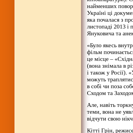
найменших поворот
Україні ці докуме
яка почалася з пр
листопаді 2013 і 
Януковича та ане
«Було якесь внут
фільм починається
це місце – «Східн
(вона знімала в р
і також у Росії).
можуть траплятис
в собі чи поза со
Сходом та Заходо
Але, навіть торкн
теми, вона не уяв
відчути свою нікч
Кітті Грін, режисе