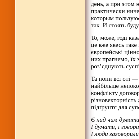
день, а при этом 
практически ничег
которым пользуюс
так. И стоять бу
То, може, годі ка
це вже якесь таке
європейські цінно
них прагнемо, їх
роз’єднують сусп
Та попи всі оті 
найбільше непоко
конфлікту догово
різновекторність 
підґрунтя для су
Є над чим думати
І думати, і говор
І люди заговорили