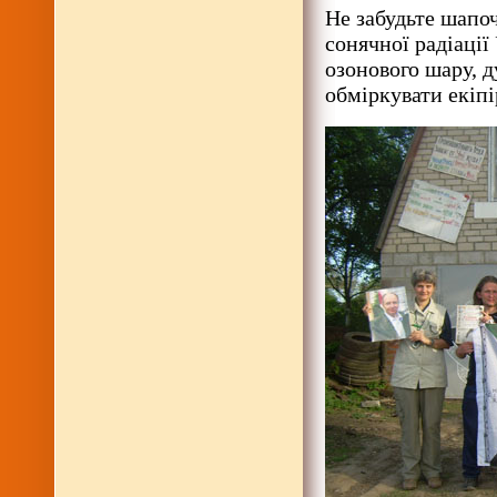
Не забудьте шапоч
сонячної радіації
озонового шару, д
обміркувати екіпі