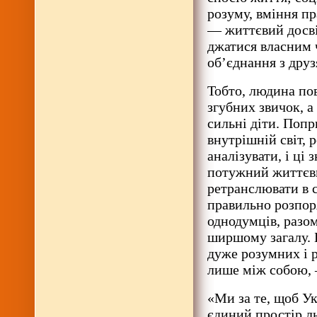
розуму, вміння п
— життєвий досві
джатися власним 
об’єднання з дру
Тобто, людина по
згубних звичок, а 
сильні діти. Попр
внутрішній світ, 
аналізувати, і ці
потужний життєви
ретранслювати в с
правильно розпор
однодумців, разом
ширшому загалу. Б
дуже розумних і 
лише між собою, 
«Ми за те, щоб Ук
єдиний простір лю