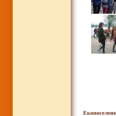
Екопоселен