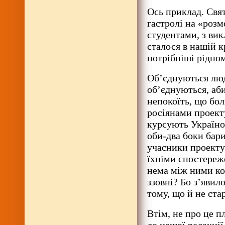
Ось приклад. Свя
гастролі на «розм
студентами, з вик
сталося в нашій кр
потрібніші рідном
Об’єднуються люд
об’єднуються, аби
непокоїть, що бол
росіянами проект
курсують Україною
оби-два боки бар
учасники проекту
їхніми спостереже
нема між ними ко
ззовні? Бо з’явил
тому, що й не ста
Втім, не про це п