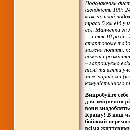
Подолаючим дист
швидкість 100: 2
кожен, який подо
траси 5 км від учг
сел. Манченки за 
— і так 10 разів.
стартовому табор
можна попити, по
намет і розмісти
– запрошуємо всіх
пісні та взяти у
між партіями (як
комуністичного т
Випробуйте себе 
для зміцнення рі
вони знадоблятьс
Країну! В наш ча
бойовий перемож
всіма життєвими