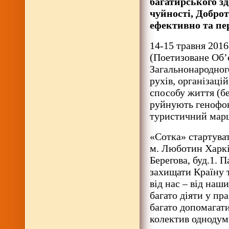
багатирського зд
чуйності, Доброт
ефективно та пе
14-15 травня 2016
(Поетизоване Об’
Загальнонародног
рухів, організаці
способу життя (бе
руйнують генофон
туристичний марш
«Сотка» стартуват
м. Люботин Харків
Берегова, буд.1. 
захищати Країну 
від нас – від наш
багато діяти у пр
багато допомагати
колектив однодум