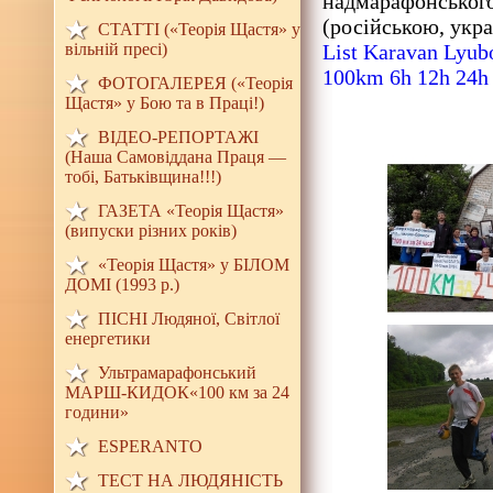
надмарафонського
(російською, укр
СТАТТІ («Теорія Щастя» у
вільній пресі)
List Karavan Lyub
100km 6h 12h 24h
ФОТОГАЛЕРЕЯ («Теорія
Щастя» у Бою та в Праці!)
ВІДЕО-РЕПОРТАЖІ
(Наша Самовіддана Праця —
тобі, Батьківщина!!!)
ГАЗЕТА «Теорія Щастя»
(випуски різних років)
«Теорія Щастя» у БІЛОМ
ДОМI (1993 р.)
ПІСНІ Людяної, Світлої
енергетики
Ультрамарафонський
МАРШ-КИДОК«100 км за 24
години»
ESPERANTO
ТЕСТ НА ЛЮДЯНIСТЬ