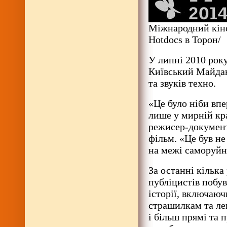
Міжнародний кін
Hotdocs в Торон/
У липні 2010 рок
Київський Майдан
та звуків техно.
«Це було ніби впе
лише у мирній кр
режисер-документ
фільм. «Це був не
на межі саморуйн
За останні кілька
публіцистів побув
історії, включаючи
страшилкам та ле
і більш прямі та 