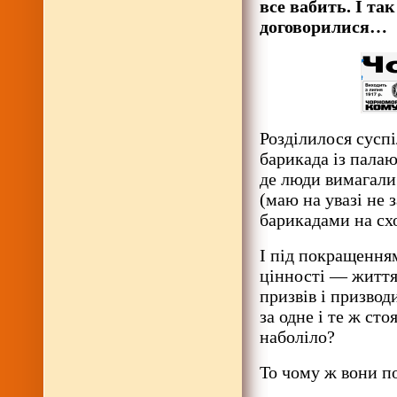
все вабить. І та
договорилися…
Розділилося суспі
барикада із пала
де люди вимагали
(маю на увазі не 
барикадами на сх
І під покращенням
цінності — життя
призвів і призвод
за одне і те ж ст
наболіло?
То чому ж вони по