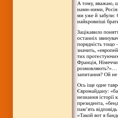
А тому, вважаю, 
нами-ними, Росія
ми уже й забули: 
найкровніші брат
Зацікавило понятт
останніх звинувач
порядність тощо —
значить, «европе
тих протестуючих
Франція, Німеччи
розмовляють?»… Га
запитання? Ой не в
Ось іще одне тавр
Євромайдану: «ба
незнання історії к
президента, «бенд
пам’ять відповідь
«Такой вот я бан