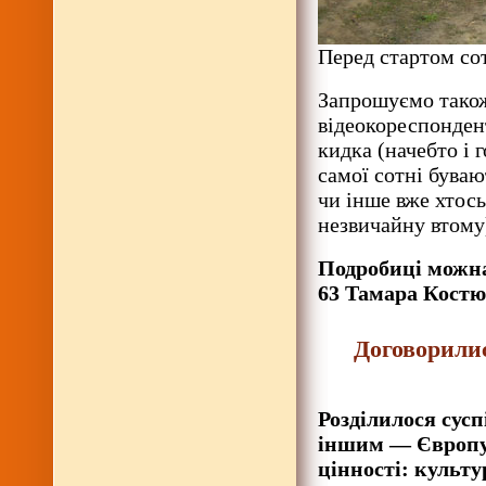
Перед стартом сот
Запрошуємо також
відеокореспондент
кидка (начебто і 
самої сотні буваю
чи інше вже хтось
незвичайну втом
Подробиці можна
63 Тамара Костю
Договорили
Розділилося сусп
іншим — Європу.
цінності: культу