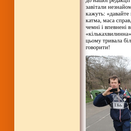
до нашої редакці
завітали незнайом
кажуть: «давайте
катма, маса справ
чемні і впевнені 
«кількахвилинна»
цьому тривала бі
говорити!