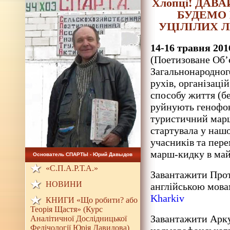
Хлопці! ДАВ
БУДЕМО 
УЦІЛІЛИХ 
14-16 травня 201
(Поетизоване Об’
Загальнонародног
рухів, організаці
способу життя (бе
руйнують генофон
туристичний марш
стартувала у нашо
учасників та пере
марш-кидку в ма
Основатель СПАРТЫ - Юрий Давыдов
«С.П.А.Р.Т.А.»
Завантажити Прот
НОВИНИ
англійською мова
Kharkiv
КНИГИ «Що робити? або
Теорія Щастя» (Курс
Завантажити Арку
Аналітичної Дослідницької
Фелічології Юрія Давидова)