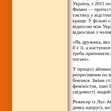
Україну, з 2011 п
Фемен — протестн
тактику у відсто
краще. У фільмі є
відносин між Укр
відносини з чолов
«Як дружина, яка 
б’є її, а наступн
треба припинити 
погані».
У процесі зйомки 
репресивним по в
боялися. Зміни с
феміністок, пані 
свідомості людей»
Режисер із Лос-А
деяку напругу, ко