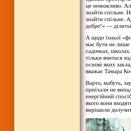
це неможливо. Ал
знайти спільне. Не
знайти спільне. А
добре!» — ділить
А щодо їхньої «фо
має бути не лише 
садочках, школах.
тільки вчиться хо
основі яких закла
вважає Тамара Ко
Варто, мабуть, за
приїхали не випад
енергійний спосіб
якого вони входя
вирішили долучит