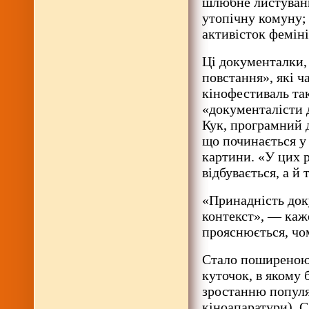
шлюбне листуван
утопічну комуну; 
активісток феміні
Ці документалки,
повстання», які ч
кінофестиваль та
«документалісти 
Кук, програмний
що починається у 
картини. «У цих р
відбувається, а й 
«Принадність док
контекст», — каже
прояснюється, чом
Стало поширеною 
куточок, в якому
зростанню популя
кіноапаратури). С