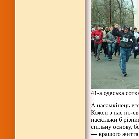
41-а одеська сотк
А насамкінець все
Кожен з нас по-св
наскільки б різни
спільну основу, б
— кращого життя, 