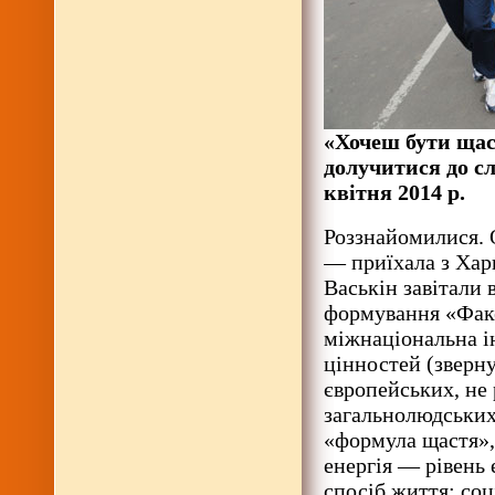
«Хочеш бути щас
долучитися до сл
квітня 2014 р.
Роззнайомилися. 
— приїхала з Хар
Васькін завітали 
формування «Факе
міжнаціональна і
цінностей (зверн
європейських, не 
загальнолюдських)
«формула щастя», 
енергія — рівень 
спосіб життя; соц