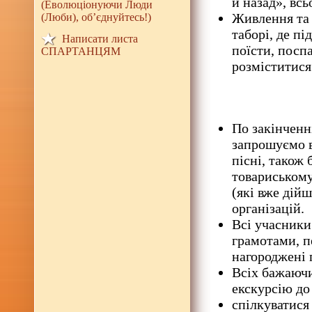
й назад», всьо
(Еволюціонуючи Люди
Живлення та 
(Люби), об’єднуйтесь!)
таборі, де п
Написати листа
поїсти, посп
СПАРТАНЦЯМ
розміститися
По закінченн
запрошуємо в
пісні, також
товариському
(які вже дій
організацій.
Всі учасники
грамотами, п
нагороджені 
Всіх бажаюч
екскурсію до 
спілкуватися