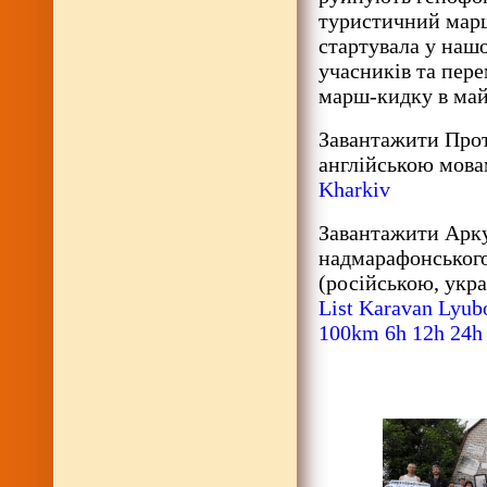
туристичний марш
стартувала у нашо
учасників та пере
марш-кидку в ма
Завантажити Прот
англійською мова
Kharkiv
Завантажити Арку
надмарафонського
(російською, укр
List Karavan Lyub
100km 6h 12h 24h