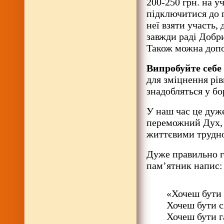
200-250 грн. на у
підключитися до п
неї взяти участь,
завжди раді Добр
Також можна допо
Випробуйте себе
для зміцнення рів
знадобляться у бо
У наш час це дуж
переможний Дух, 
життєвими трудн
Дуже правильно г
пам’ятник напис:
«Хочеш бути
Хочеш бути с
Хочеш бути г