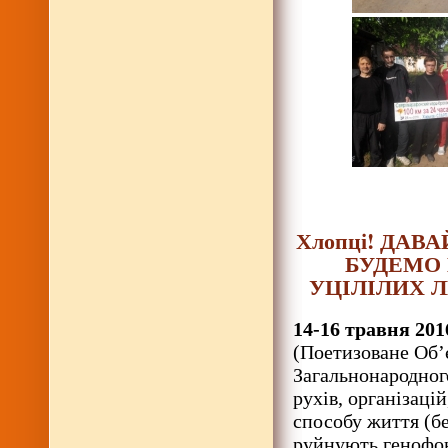
Хлопці! ДАВ
БУДЕМО 
УЦІЛІЛИХ 
14-16 травня 201
(Поетизоване Об’
Загальнонародног
рухів, організаці
способу життя (бе
руйнують генофон