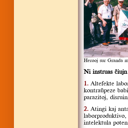
Herooj sur Granda m
Ni instruas xiujn
1.
Altefekte labo
kontraypeze babil
parazitoj, disrui
2.
Atingi kaj ant
laborproduktivo, 
intelektula poten