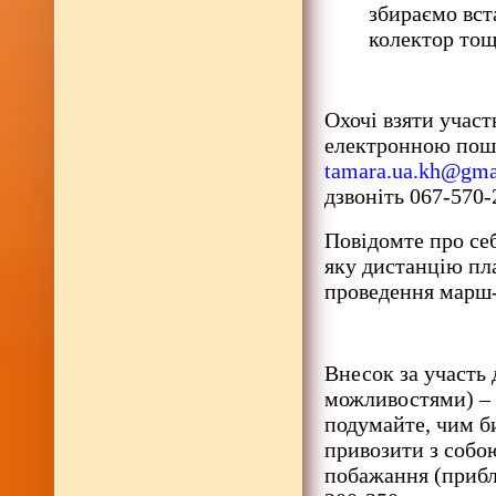
збираємо вс
колектор тощ
Охочі взяти учас
електронною по
tamara.ua.kh@gma
дзвоніть 067-570-
Повідомте про себе
яку дистанцію пл
проведення марш-к
Внесок за участь
можливостями) – 
подумайте, чим б
привозити з собо
побажання (прибл