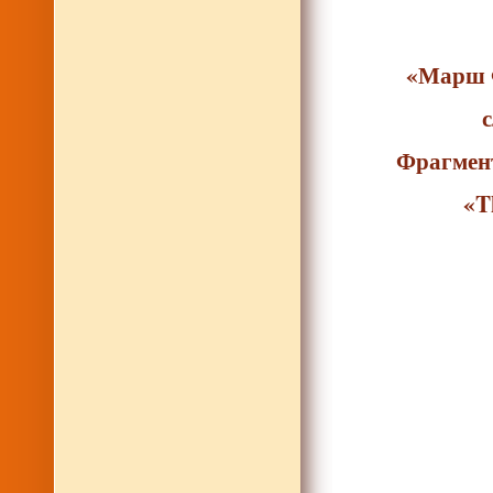
«Марш Ф
Фрагмент
«T