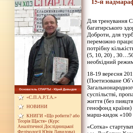
15-й надмара
Для тренування С
багатирського здо
Доброти, для турб
переможно працюв
потрібну кількіст
(5, 10, 20) , 30
необхідний режи
18-19 вересня 201
(Поетизоване Об’
Загальнонародног
Основатель СПАРТЫ - Юрий Давыдов
суспільстві, проп
«С.П.А.Р.Т.А.»
життя (без пияцтв
НОВИНИ
генофонд країни)
марш-кидок «100 
КНИГИ «Що робити? або
Теорія Щастя» (Курс
«Сотка» стартуват
Аналітичної Дослідницької
Фелічології Юрія Давидова)