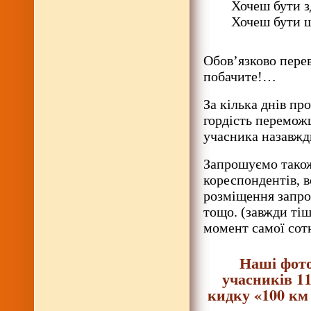
Хочеш бути з
Хочеш бути щ
Обов’язково перев
побачите!…
За кілька днів пр
гордість перемож
учасника назавжд
Запрошуємо також
кореспондентів, в
розміщення запро
тощо. (завжди тіш
момент самої сот
Наші фото
учасників 1
кидку «100 км 