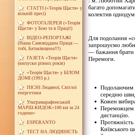
: м. Люботин Харкі
багато допомагати
СТАТТІ («Теорія Щастя» у
вільній пресі)
колектив однодум
ФОТОГАЛЕРЕЯ («Теорія
Щастя» у Бою та в Праці!)
Для подолання «с
ВІДЕО-РЕПОРТАЖІ
(Наша Самовіддана Праця —
запрошуємо любите
тобі, Батьківщина!!!)
— бажання брати 
ГАЗЕТА «Теорія Щастя»
Перемоги.
(випуски різних років)
«Теорія Щастя» у БІЛОМ
ДОМI (1993 р.)
Подолаючим 
ПІСНІ Людяної, Світлої
енергетики
середню швид
Кожен вибира
Ультрамарафонський
МАРШ-КИДОК«100 км за 24
Переможцем в
години»
дистанцію.
Протяжність т
ESPERANTO
Київського ш
ТЕСТ НА ЛЮДЯНIСТЬ