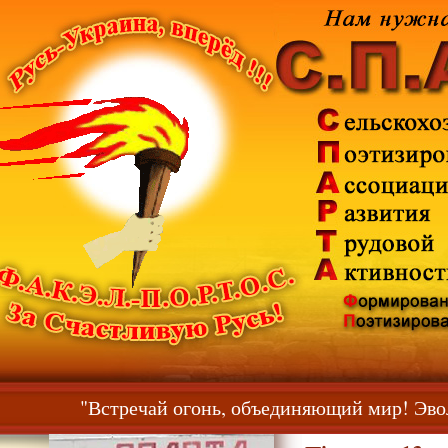
сь!"
"Встречай огонь, объединяющий мир! Э