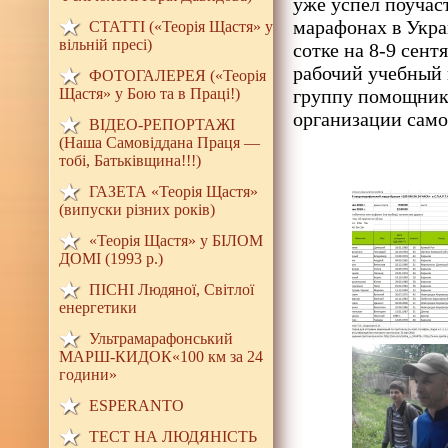
уже успел поучаст
марафонах в Укра
СТАТТІ («Теорія Щастя» у
вільній пресі)
сотке на 8-9 сент
рабочий учебный 
ФОТОГАЛЕРЕЯ («Теорія
Щастя» у Бою та в Праці!)
группу помощнико
организации само
ВІДЕО-РЕПОРТАЖІ
(Наша Самовіддана Праця —
тобі, Батьківщина!!!)
ГАЗЕТА «Теорія Щастя»
(випуски різних років)
«Теорія Щастя» у БІЛОМ
ДОМI (1993 р.)
ПІСНІ Людяної, Світлої
енергетики
Ультрамарафонський
МАРШ-КИДОК«100 км за 24
години»
ESPERANTO
ТЕСТ НА ЛЮДЯНIСТЬ