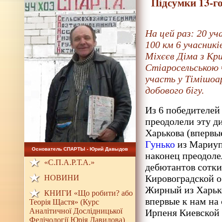
Підсумки 13-г
На цей раз: 20 уч
100 км 6 учасникі
Міхєєв Діма з Кр
Стіаросельською 
участь у Тімішоар
добового бігу.
Из 6 победителей
преодолели эту д
Харькова (впервы
Гунько
из Мариупо
Основатель СПАРТЫ - Юрий Давыдов
наконец преодоле
«С.П.А.Р.Т.А.»
дебютантов сотк
Кировоградской об
НОВИНИ
Жирный из Харько
КНИГИ «Що робити? або
впервые к нам на
Теорія Щастя» (Курс
Аналітичної Дослідницької
Ирпеня Киевской о
Фелічології Юрія Давидова)