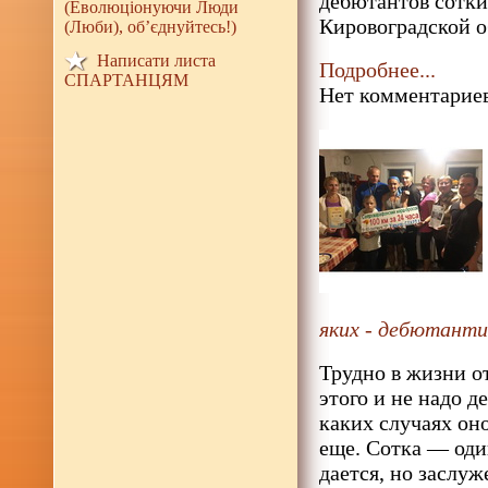
дебютантов сотк
(Еволюціонуючи Люди
Кировоградской о
(Люби), об’єднуйтесь!)
Написати листа
Подробнее...
СПАРТАНЦЯМ
Нет комментариев
яких - дебютанти 
Трудно в жизни о
этого и не надо д
каких случаях оно
еще. Сотка — оди
дается, но заслу