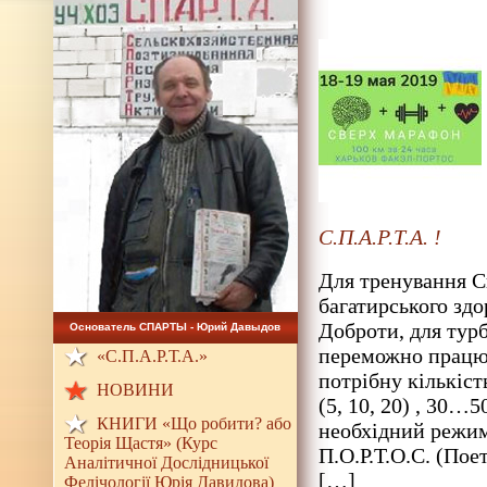
С.П.А.Р.Т.А. !
Для тренування С
багатирського здо
Доброти, для турб
Основатель СПАРТЫ - Юрий Давыдов
переможно працюв
«С.П.А.Р.Т.А.»
потрібну кількіст
НОВИНИ
(5, 10, 20) , 30
КНИГИ «Що робити? або
необхідний режим
Теорія Щастя» (Курс
П.О.Р.Т.О.С. (Пое
Аналітичної Дослідницької
[…]
Фелічології Юрія Давидова)