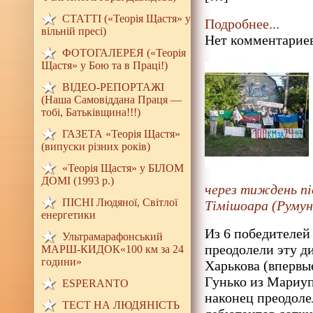
СТАТТІ («Теорія Щастя» у
Подробнее...
вільній пресі)
Нет комментариев
ФОТОГАЛЕРЕЯ («Теорія
Щастя» у Бою та в Праці!)
ВІДЕО-РЕПОРТАЖІ
(Наша Самовіддана Праця —
тобі, Батьківщина!!!)
ГАЗЕТА «Теорія Щастя»
(випуски різних років)
«Теорія Щастя» у БІЛОМ
ДОМI (1993 р.)
через тиждень пі
ПІСНІ Людяної, Світлої
Тімішоара (Румуні
енергетики
Из 6 победителей
Ультрамарафонський
преодолели эту д
МАРШ-КИДОК«100 км за 24
години»
Харькова (впервы
Гунько из Мариупо
ESPERANTO
наконец преодоле
ТЕСТ НА ЛЮДЯНIСТЬ