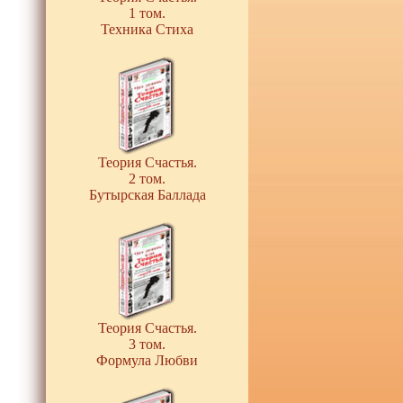
1 том.
Техника Стиха
Теория Счастья.
2 том.
Бутырская Баллада
Теория Счастья.
3 том.
Формула Любви