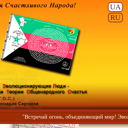
UA
RU
есь!"
"Встречай огонь, объединяющий мир! 