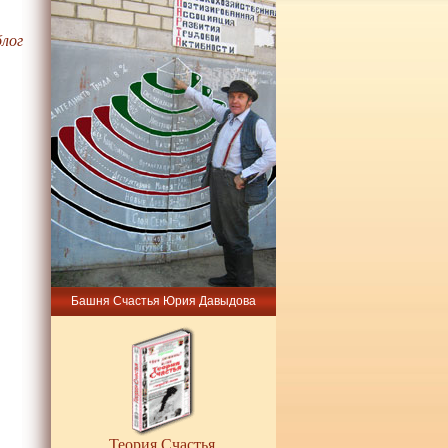
блог
Башня Счастья Юрия Давыдова
Теория Счастья.