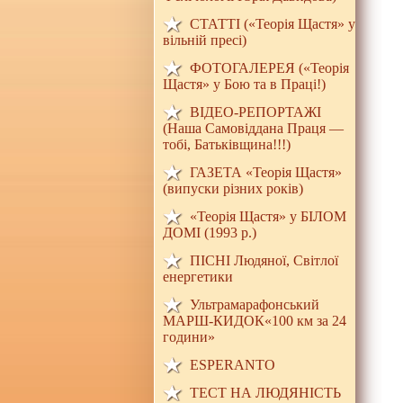
СТАТТІ («Теорія Щастя» у
вільній пресі)
ФОТОГАЛЕРЕЯ («Теорія
Щастя» у Бою та в Праці!)
ВІДЕО-РЕПОРТАЖІ
(Наша Самовіддана Праця —
тобі, Батьківщина!!!)
ГАЗЕТА «Теорія Щастя»
(випуски різних років)
«Теорія Щастя» у БІЛОМ
ДОМI (1993 р.)
ПІСНІ Людяної, Світлої
енергетики
Ультрамарафонський
МАРШ-КИДОК«100 км за 24
години»
ESPERANTO
ТЕСТ НА ЛЮДЯНIСТЬ