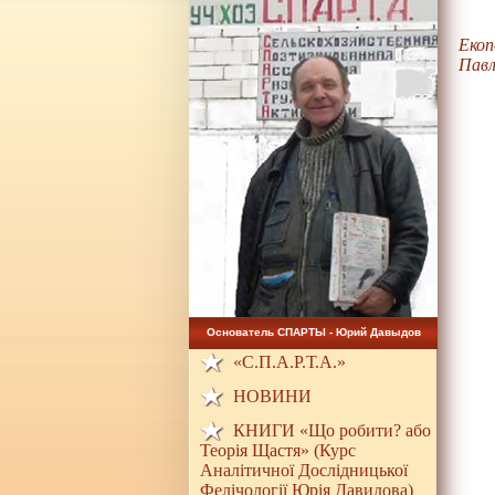
Екоп
Павл
Основатель СПАРТЫ - Юрий Давыдов
«С.П.А.Р.Т.А.»
НОВИНИ
КНИГИ «Що робити? або
Теорія Щастя» (Курс
Аналітичної Дослідницької
Фелічології Юрія Давидова)